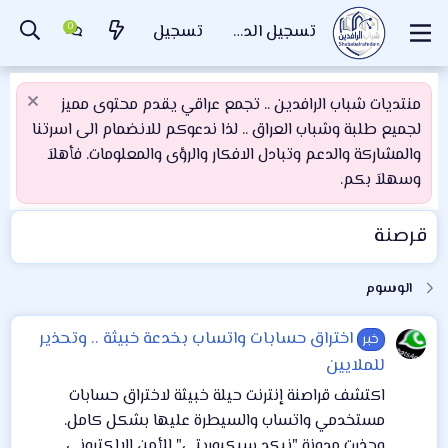
تسجيل الدخول
تسجيل
منتديات شباب الرافدين .. تجمع عراقي يقدم محتوى مميز
لجميع طلبة وشباب العراق .. لذا ندعوكم للانضمام الى اسرتنا
والمشاركة والدعم وتبادل الافكار والرؤى والمعلومات. فأهلاَ
وسهلاَ بكم.
قرصنة
الوسوم
اختراق حسابات واتساب بخدعة خبيثة .. وتحذير
خبر
للملايين
اكتشف قراصنة إنترنت حيلة خبيثة لاختراق حسابات
مستخدمي واتساب والسيطرة عليها بشكل كامل.
وحذرت مدونة "نيكد سيكيوريتي" للأمن الإلكتروني