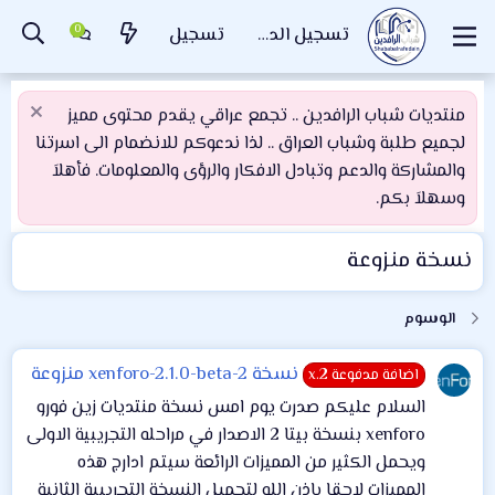
تسجيل الدخول
تسجيل
منتديات شباب الرافدين .. تجمع عراقي يقدم محتوى مميز
لجميع طلبة وشباب العراق .. لذا ندعوكم للانضمام الى اسرتنا
والمشاركة والدعم وتبادل الافكار والرؤى والمعلومات. فأهلاَ
وسهلاَ بكم.
نسخة منزوعة
الوسوم
نسخة xenforo-2.1.0-beta-2 منزوعة
اضافة مدفوعة x.2
السلام عليكم صدرت يوم امس نسخة منتديات زين فورو
xenforo بنسخة بيتا 2 الاصدار في مراحله التجريبية الاولى
ويحمل الكثير من المميزات الرائعة سيتم ادارج هذه
المميزات لاحقا باذن الله لتحميل النسخة التجريبية الثانية