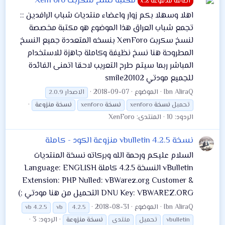
مكتبة نسخ سكربت XenForo
اضافة مدفوعة x.2
اهلا وسهلا بكم زوار واعضاء منتديات شباب الرافدين ::
تجمع شباب العراق هذا الموضوع هو مكتبة مخصصة
لنسخ سكربت XenForo بنسخه المتعددة جميع النسخ
المطروحة هنا نسخ نظيفة وكاملة جاهزة للاستخدام
المباشر ربما سيتم طرح التعريب لاحقا اتمنى الفائدة
للجميع مودتي smile20102
Ibn AliraQ
الموضوع
2018-09-07
الاصدار 2.0.9
تحميل
نسخة
xenforo
نسخة
xenforo
نسخة
منزوعة
الردود: 10
المنتدى:
XenForo
نسخة vbulletin 4.2.5 منزوعة الكود - كاملة
السلام عليكم ورحمة الله وبركاته نسخة المنتديات
vBulletin النسخة 4.2.5 كاملة Language: ENGLISH
Extension: PHP Nulled: vBWarez.org Customer &
DNU Key: VBWAREZ.ORG التحميل من هنا مودتي ;)
Ibn AliraQ
الموضوع
2018-08-31
vb 4.2.5
vb
4.2.5
الردود: 3
vbulletin
تحميل
منتدى
نسخة
منزوعة