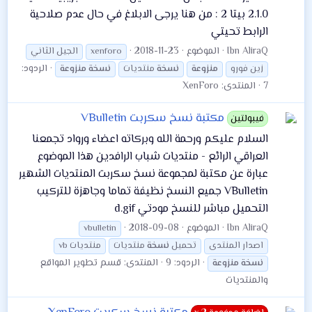
2.1.0 بيتا 2 : من هنا يرجى الابلاغ في حال عدم صلاحية
الرابط تحيتي
Ibn AliraQ
الموضوع
2018-11-23
xenforo
الجيل الثاني
الردود:
زين فورو
منزوعة
نسخة
منتديات
نسخة
منزوعة
7
المنتدى:
XenForo
مكتبة نسخ سكربت VBulletin
فيبولتين
السلام عليكم ورحمة الله وبركاته اعضاء ورواد تجمعنا
العراقي الرائع - منتديات شباب الرافدين هذا الموضوع
عبارة عن مكتبة لمجموعة نسخ سكربت المنتديات الشهير
VBulletin جميع النسخ نظيفة تماما وجاهزة للتركيب
التحميل مباشر للنسخ مودتي d.gif
Ibn AliraQ
الموضوع
2018-09-08
vbulletin
اصدار المنتدى
تحميل
نسخة
منتديات
منتديات vb
الردود: 9
المنتدى:
قسم تطوير المواقع
نسخة
منزوعة
والمنتديات