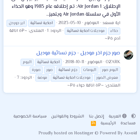
الإطلاق: Air Jordan 1: تم إطلاقه عام 1985 وهو الحذاء
الأول في سلسلة Air Jordan ويتميز...
اية مسعد
الموضوع
2023-05-10
احذية
نسائية
اير جوردن
الردود: 1
المنتدى:
~¤ô اناقة
حذاء
موديلات
احذية
نسائية
آدم ô¤~
صور جزم اخر موديل - جزم نسائية موديل
OZARK
الموضوع
2018-10-11
احذية
نسائية
البوم
البوم صور
البومات
جزم
نسائية
صور
صورة
الردود: 7
معرض الصور
موديلات
احذية
نسائية
موضة
المنتدى:
~¤ô اناقة حواء ô¤~
العربية
إتصل بنا
الشروط والقوانين
سياسة الخصوصية
مساعدة
الرئيسية
R
S
Proudly hosted on
Hostinger
© Powered By
Axvoid
S