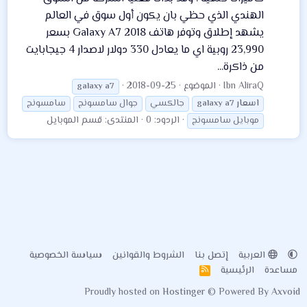
الهندي الذي حظي بان يكون أول سوق في العالم
يشهد إطلاق وتوفر هاتف Galaxy A7 2018 بسعر
23,990 روبية اي ما يعادل 330 دولار لاصدار 4 جيجابايت
من ذاكرة...
Ibn AliraQ
الموضوع
2018-09-25
galaxy
a7
اسعار
a7
galaxy
جالكسي
جوال سامسونج
سامسونج
الردود: 0
المنتدى:
قسم الموبايل
موبايل سامسونج
العربية
إتصل بنا
الشروط والقوانين
سياسة الخصوصية
مساعدة
الرئيسية
R
S
Proudly hosted on
Hostinger
© Powered By
Axvoid
S