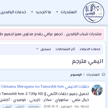
المنتديات
ما الجديد
خدمات الرافدين
منتديات شباب الرافدين .. تجمع عراقي يقدم محتوى مميز لجميع طلبة
خدمات الاعضاء
آخر النشاطات
تسجيل
انيمي مترجم
المنتديات
الوسوم
حلقات الانيمي Gintama Shirogane no Tamashii-hen
خيال علمي - ساموراي - ساخر - تاريخي - كوميدي - أكشن . عدد الحلقات : 14 حلقة . تحميل ا
Ibn AliraQ
الموضوع
2018-10-11
gintama
اكشن
انيمي