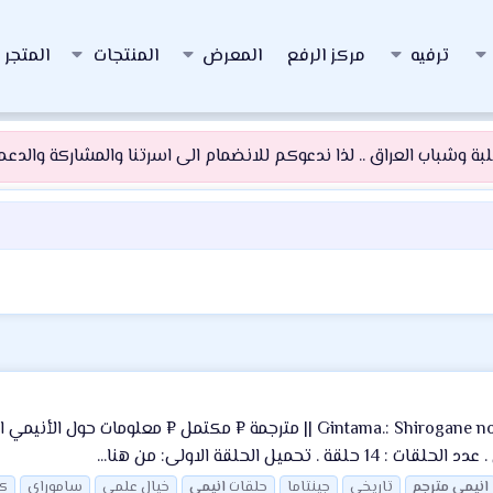
ترفيه
مركز الرفع
المعرض
المنتجات
المتجر
 وشباب العراق .. لذا ندعوكم للانضمام الى اسرتنا والمشاركة والدعم و
تحميل جميع حلقات الأنمي || Gintama.: Shirogane no Tamashii-hen 2 720p HD 
لحلقة الاولى: من هنا...
انيمي
مترجم
تاريخي
جينتاما
حلقات
انيمي
خيال علمي
ساموراي
ك