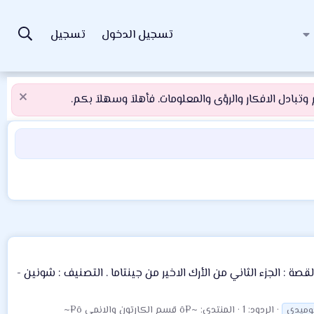
تسجيل الدخول
تسجيل
تبادل الافكار والرؤى والمعلومات. فأهلاَ وسهلاَ بكم.
|| مترجمة ¤ مكتمل ¤ معلومات حول الأنيمي القصة : الجزء الثاني من الأرك الاخير من جينتاما . التصنيف : شونين -
الردود: 1
المنتدى:
~¤ô قسم الكارتون والانمي ô¤~
وميدي