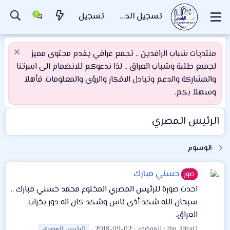
تسجيل الدخول
تسجيل
منتديات شباب الرافدين .. تجمع عراقي يقدم محتوى مميز
لجميع طلبة وشباب العراق .. لذا ندعوكم للانضمام الى اسرتنا
والمشاركة والدعم وتبادل الافكار والرؤى والمعلومات. فأهلاَ
وسهلاَ بكم.
الرئيس المصري
الوسوم
حسني مبارك
صور
احدث صورة للرئيس المصري المخلوع محمد حسني مبارك ..
سبحان الله شكد أذى ناس وشكد كان اله دور بخراب
العراق.
Ibn AliraQ
الموضوع
2018-09-02
الرئيس
المصري